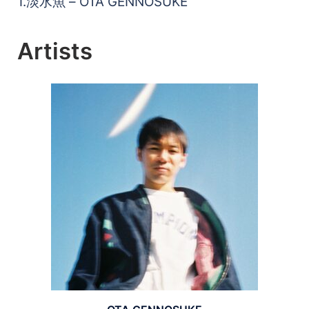
1.淡水魚 – OTA GENNOSUKE
Artists